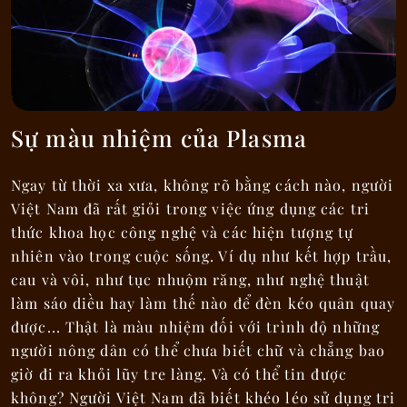
Sự màu nhiệm của Plasma
Ngay từ thời xa xưa, không rõ bằng cách nào, người
Việt Nam đã rất giỏi trong việc ứng dụng các tri
thức khoa học công nghệ và các hiện tượng tự
nhiên vào trong cuộc sống. Ví dụ như kết hợp trầu,
cau và vôi, như tục nhuộm răng, như nghệ thuật
làm sáo diều hay làm thế nào để đèn kéo quân quay
được... Thật là màu nhiệm đối với trình độ những
người nông dân có thể chưa biết chữ và chẳng bao
giờ đi ra khỏi lũy tre làng. Và có thể tin được
không? Người Việt Nam đã biết khéo léo sử dụng tri