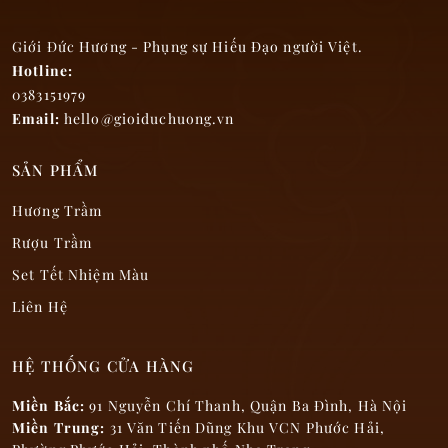
Giới Đức Hương - Phụng sự Hiếu Đạo người Việt.
Hotline:
0383151979
Email:
hello@gioiduchuong.vn
SẢN PHẨM
Hương Trầm
Rượu Trầm
Set Tết Nhiệm Màu
Liên Hệ
HỆ THỐNG CỬA HÀNG
Miền Bắc:
91 Nguyễn Chí Thanh, Quận Ba Đình, Hà Nội
Miền Trung:
31 Văn Tiến Dũng Khu VCN Phước Hải,