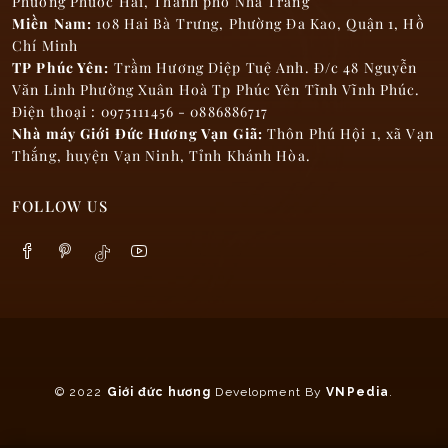
Phường Phước Hải, Thành phố Nha Trang
Miền Nam:
108 Hai Bà Trưng, Phường Đa Kao, Quận 1, Hồ
Chí Minh
TP Phúc Yên:
Trầm Hương Diệp Tuệ Anh. Đ/c 48 Nguyễn
Văn Linh Phường Xuân Hoà Tp Phúc Yên Tĩnh Vĩnh Phúc.
Điện thoại : 0975111456 - 0886886717
Nhà máy Giới Đức Hương Vạn Giã:
Thôn Phú Hội 1, xã Vạn
Thắng, huyện Vạn Ninh, Tỉnh Khánh Hòa.
FOLLOW US
© 2022
Giới đức hương
Development By
VNPedia
.