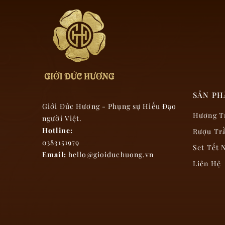
SẢN P
Giới Đức Hương - Phụng sự Hiếu Đạo
Hương T
người Việt.
Hotline:
Rượu Tr
0383151979
Set Tết
Email:
hello@gioiduchuong.vn
Liên Hệ