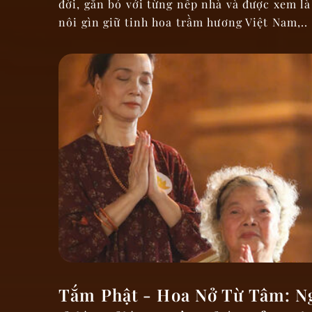
đời, gắn bó với từng nếp nhà và được xem là
nôi gìn giữ tinh hoa trầm hương Việt Nam,..
Tắm Phật - Hoa Nở Từ Tâm: Ng