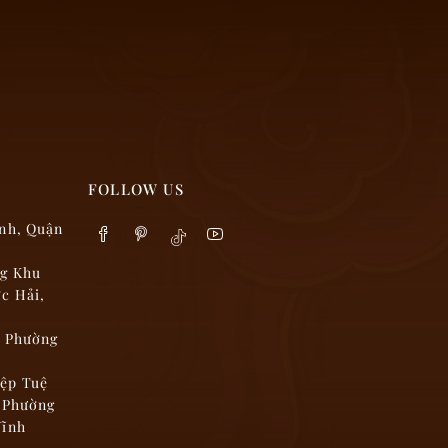
FOLLOW US
nh, Quận
ng Khu
c Hải,
, Phường
ệp Tuệ
h Phường
Vĩnh