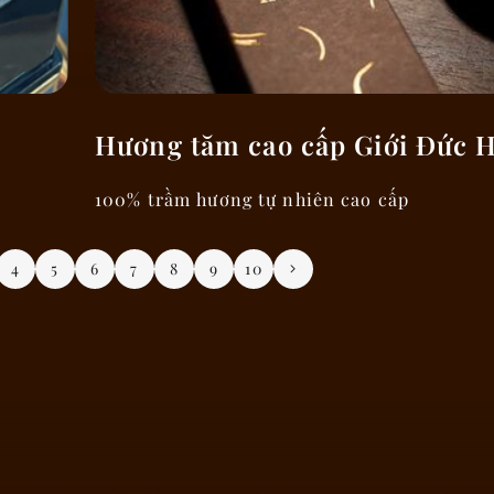
Hương tăm cao cấp Giới Đức 
100% trầm hương tự nhiên cao cấp
4
5
6
7
8
9
10