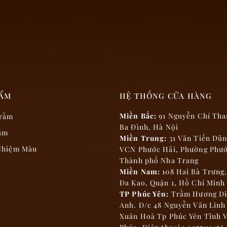
HẨM
HỆ THỐNG CỬA HÀNG
Miền Bắc:
91 Nguyễn Chí Tha
rầm
Ba Đình, Hà Nội
ầm
Miền Trung:
31 Văn Tiến Dũ
 Nhiệm Màu
VCN Phước Hải, Phường Phướ
Thành phố Nha Trang
Miền Nam:
108 Hai Bà Trưng
Đa Kao, Quận 1, Hồ Chí Minh
TP Phúc Yên:
Trầm Hương Di
Anh. Đ/c 48 Nguyễn Văn Lin
Xuân Hoà Tp Phúc Yên Tĩnh 