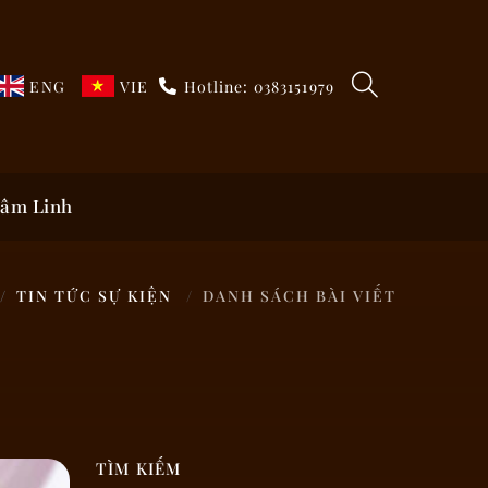
ENG
VIE
Hotline: 0383151979
Tâm Linh
TIN TỨC SỰ KIỆN
DANH SÁCH BÀI VIẾT
TÌM KIẾM