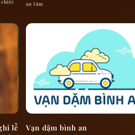
 chiếc
an tâm
hi lễ
Vạn dặm bình an