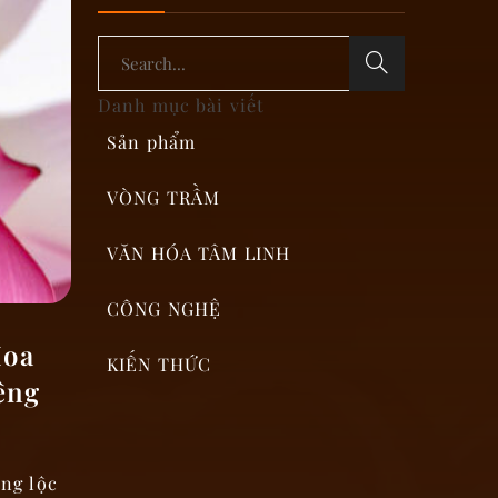
Danh mục bài viết
Sản phẩm
VÒNG TRẦM
VĂN HÓA TÂM LINH
CÔNG NGHỆ
Hoa
KIẾN THỨC
êng
ng lộc