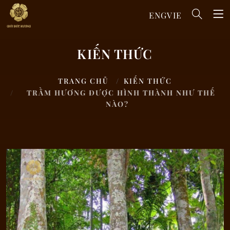
ENG
VIE
KIẾN THỨC
TRANG CHỦ
KIẾN THỨC
TRẦM HƯƠNG ĐƯỢC HÌNH THÀNH NHƯ THẾ
NÀO?