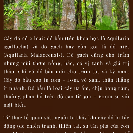
Cây dó có 2 loại: dó bầu (tên khoa học là Aquilaria
agallocha) và dó gạch hay còn gọi là dó niệt
(Aquilaria Malaccensis). Dó gạch cũng cho trầm
nhưng mùi thơm nồng, hắc, có vị tanh và giá trị
thấp. Chỉ có dó bầu mới cho trầm tốt và kỳ nam.
Cây dó bầu cao từ 10m – 40m, vỏ xám, thân thẳng
ít nhánh. Dó bầu là loài cây ưa ẩm, chịu bóng râm,
thường phân bố trên độ cao từ 300 – 600m so với
mặt biển.
Từ thực tế quan sát, người ta thấy khi cây dó bị tác
động (do chiến tranh, thiên tai, sự tàn phá của con