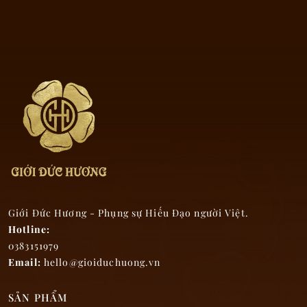
Màu sắc, mùi hương của trầm hương tự
nhiên
Giới Đức Hương - Phụng sự Hiếu Đạo người Việt.
Hotline:
0383151979
Email:
hello@gioiduchuong.vn
SẢN PHẨM