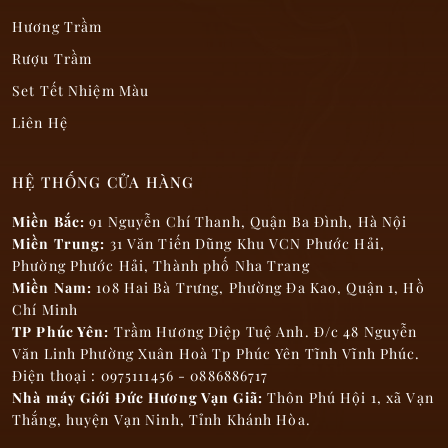
Hương Trầm
Giới Đức Hương sử dụng túi nylong sinh
học
Rượu Trầm
Set Tết Nhiệm Màu
Liên Hệ
HỆ THỐNG CỬA HÀNG
Miền Bắc:
91 Nguyễn Chí Thanh, Quận Ba Đình, Hà Nội
Miền Trung:
31 Văn Tiến Dũng Khu VCN Phước Hải,
Phường Phước Hải, Thành phố Nha Trang
Miền Nam:
108 Hai Bà Trưng, Phường Đa Kao, Quận 1, Hồ
Chí Minh
TP Phúc Yên:
Trầm Hương Diệp Tuệ Anh. Đ/c 48 Nguyễn
Văn Linh Phường Xuân Hoà Tp Phúc Yên Tĩnh Vĩnh Phúc.
Điện thoại : 0975111456 - 0886886717
Nhà máy Giới Đức Hương Vạn Giã:
Thôn Phú Hội 1, xã Vạn
Liệu pháp tinh dầu
Thắng, huyện Vạn Ninh, Tỉnh Khánh Hòa.